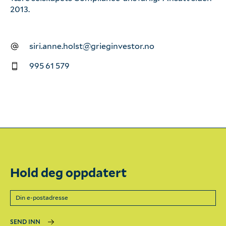
2013.
Enigma
siri.anne.holst@grieginvestor.no
Våre ansatte
995 61 579
Hold deg oppdatert
SEND INN