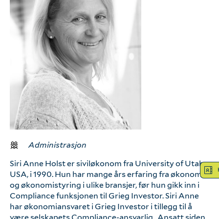
Logg inn
Hva tenker vi?
Våre verdier
Bærekraft
Vår kompetanse
Administrasjon
Siri Anne Holst er siviløkonom fra University of Utah,
Hva gjør vi?
USA, i 1990. Hun har mange års erfaring fra økonomi
og økonomistyring i ulike bransjer, før hun gikk inn i
Compliance funksjonen til Grieg Investor. Siri Anne
har økonomiansvaret i Grieg Investor i tillegg til å
Våre tjenester
være selskapets Compliance-ansvarlig. Ansatt siden