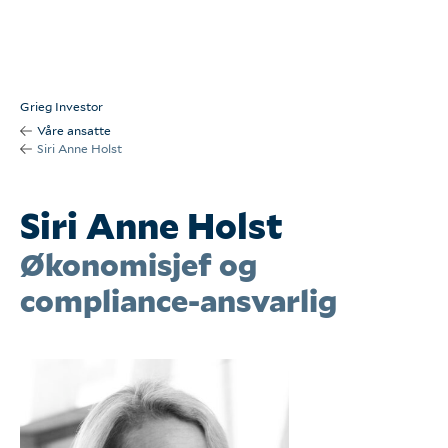
Om oss
Kontakt oss
Grieg Investor
Våre ansatte
Våre tjenester
Siri Anne Holst
Våre kunder
Siri Anne Holst
Økonomisjef og
Seminarer
compliance-ansvarlig
Arkiv
English