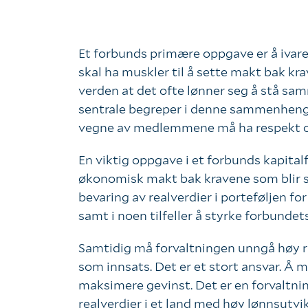
Et forbunds primære oppgave er å ivar
skal ha muskler til å sette makt bak kr
verden at det ofte lønner seg å stå samm
sentrale begreper i denne sammenhenge
vegne av medlemmene må ha respekt og 
En viktig oppgave i et forbunds kapital
økonomisk makt bak kravene som blir st
bevaring av realverdier i porteføljen fo
samt i noen tilfeller å styrke forbunde
Samtidig må forvaltningen unngå høy
som innsats. Det er et stort ansvar. Å m
maksimere gevinst. Det er en forvaltni
realverdier i et land med høy lønnsutvi