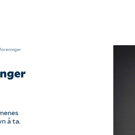
Om oss
Kontakt oss
foreninger
Våre tjenester
inger
Våre kunder
Seminarer
mmenes
n å ta.
Arkiv