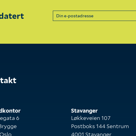
datert
takt
dkontor
Stavanger
egata 6
Løkkeveien 107
Brygge
Postboks 144 Sentrum
Oslo
4001 Stavanger