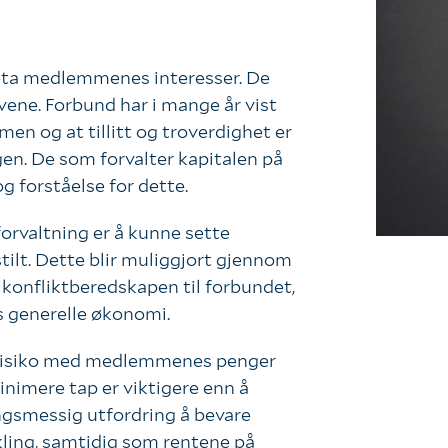
English
eta medlemmenes interesser. De
Logg inn
avene. Forbund har i mange år vist
en og at tillitt og troverdighet er
n. De som forvalter kapitalen på
forståelse for dette.
forvaltning er å kunne sette
ilt. Dette blir muliggjort gjennom
r konfliktberedskapen til forbundet,
ts generelle økonomi.
 risiko med medlemmenes penger
inimere tap er viktigere enn å
ngsmessig utfordring å bevare
kling, samtidig som rentene på