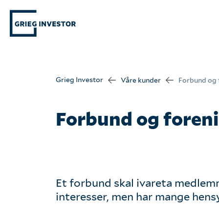
Grieg Investor
Våre kunder
Forbund og 
Hva tenker vi?
Forbund og foren
Våre verdier
Bærekraft
Et forbund skal ivareta medle
interesser, men har mange hensy
Vår kompetanse