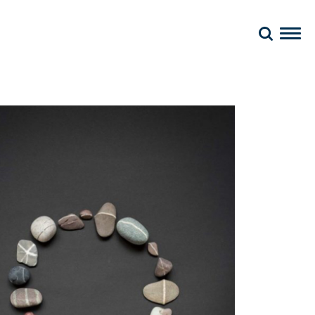
Hva gjør vi?
Våre tjenester
Enigma
Våre ansatte