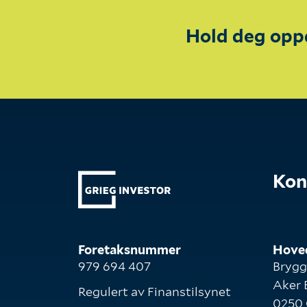
Hold deg opp
Kon
Foretaksnummer
Hove
979 694 407
Brygg
Aker 
Regulert av Finanstilsynet
0250 