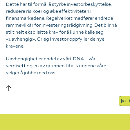
Logg inn
Dette har til formål å styrke investorbeskyttelse,
redusere risikoer og øke effektiviteten i
finansmarkedene. Regelverket medfører endrede
rammevilkår for investeringsrådgivning. Det blir nå
Hva tenker vi?
stilt helt eksplisitte krav for å kunne kalle seg
«uavhengig». Grieg Investor oppfyller de nye
Våre verdier
kravene.
Uavhengighet er endel av vårt DNA – vårt
Bærekraft
verdisett og en av grunnen til at kundene våre
velger å jobbe med oss.
Vår kompetanse
Hva gjør vi?
Våre tjenester