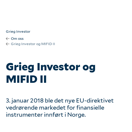
Om oss
Kontakt oss
Grieg Investor
Om oss
Våre tjenester
Grieg Investor og MIFID II
Våre kunder
Grieg Investor og
MIFID II
Seminarer
3. januar 2018 ble det nye EU-direktivet
Arkiv
vedrørende markedet for finansielle
instrumenter innført i Norge.
English