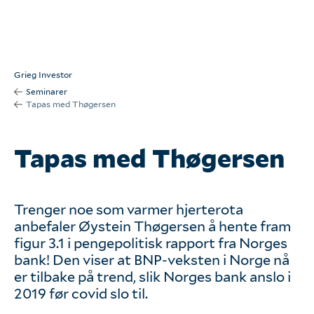
Om oss
Kontakt oss
Grieg Investor
Seminarer
Våre tjenester
Tapas med Thøgersen
Våre kunder
Tapas med Thøgersen
Seminarer
Trenger noe som varmer hjerterota
anbefaler Øystein Thøgersen å hente fram
Arkiv
figur 3.1 i pengepolitisk rapport fra Norges
bank! Den viser at BNP-veksten i Norge nå
er tilbake på trend, slik Norges bank anslo i
English
2019 før covid slo til.