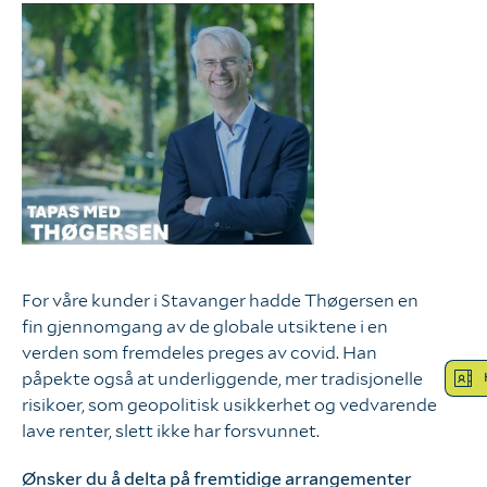
Logg inn
Hva tenker vi?
Våre verdier
Bærekraft
Vår kompetanse
For våre kunder i Stavanger hadde Thøgersen en
fin gjennomgang av de globale utsiktene i en
verden som fremdeles preges av covid. Han
påpekte også at underliggende, mer tradisjonelle
Hva gjør vi?
risikoer, som geopolitisk usikkerhet og vedvarende
lave renter, slett ikke har forsvunnet.
Våre tjenester
Ønsker du å delta på fremtidige arrangementer